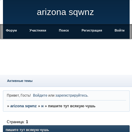
arizona sqwnz
Форум
Участники
Поиск
Регистрация
Войти
Активные темы
Привет, Гость!
Войдите
или
зарегистрируйтесь
.
»
arizona sqwnz
»
н
»
пишите тут всякую чушь
Страница:
1
пишите тут всякую чушь