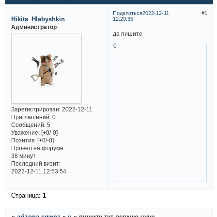
Поделиться
2022-12-11
1
Hikita_Hlebyshkin
12:29:35
Администратор
да пишите
0
Зарегистрирован
: 2022-12-11
Приглашений:
0
Сообщений:
5
Уважение:
[+0/-0]
Позитив:
[+0/-0]
Провел на форуме:
38 минут
Последний визит:
2022-12-11 12:53:54
Страница:
1
»
arizona sqwnz
»
н
»
пишите тут всякую чушь