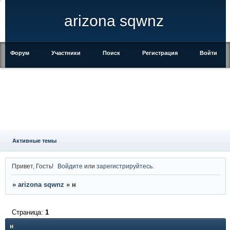
arizona sqwnz
Форум
Участники
Поиск
Регистрация
Войти
Активные темы
Привет, Гость!
Войдите
или
зарегистрируйтесь
.
»
arizona sqwnz
»
н
Страница:
1
н